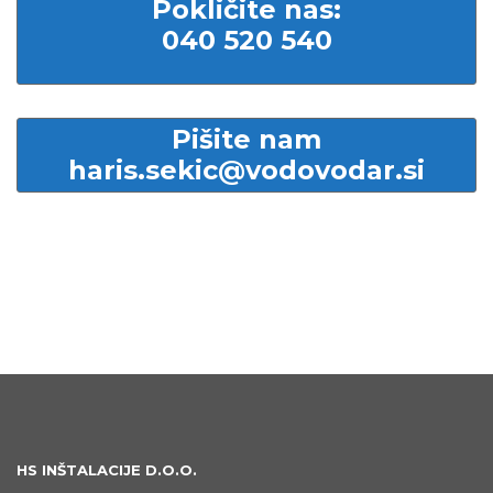
Pokličite nas:
040 520 540
Pišite nam
haris.sekic@vodovodar.si
HS INŠTALACIJE D.O.O.