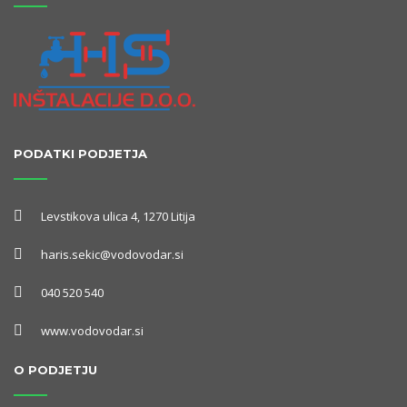
PODATKI PODJETJA
Levstikova ulica 4, 1270 Litija
haris.sekic@vodovodar.si
040 520 540
www.vodovodar.si
O PODJETJU