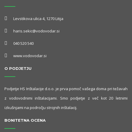
Levstikova ulica 4, 1270 Litija
haris.sekic@vodovodar.si
040 520 540
www.vodovodar.si
O PODJETJU
Podjetje HS Inštalacije d.o.o. je prva pomoč vašega doma pri težavah
z vodovodnimi inštalacijami. Smo podjetje z več kot 20 letnimi
izkušnjami na področju strojnih inštalacij.
BONITETNA OCENA