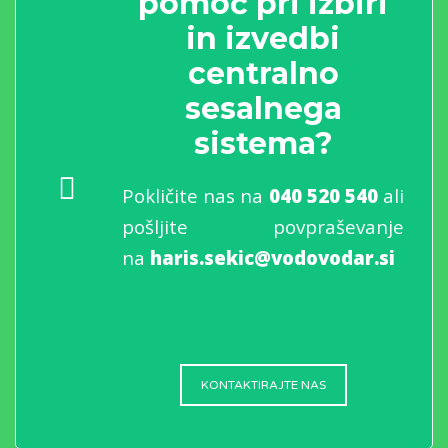
pomoč pri izbiri
in izvedbi
centralno
sesalnega
sistema?
Pokličite nas na
040 520 540
ali
pošljite povpraševanje
na
haris.sekic@vodovodar.si
KONTAKTIRAJTE NAS