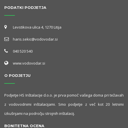
PODATKI PODJETJA
Levstikova ulica 4, 1270 Litija
haris.sekic@vodovodar.si
040 520 540
www.vodovodar.si
O PODJETJU
Podjetje HS Inštalacije d.o.o. je prva pomoč vašega doma pri težavah
z vodovodnimi inštalacijami. Smo podjetje z več kot 20 letnimi
izkušnjami na področju strojnih inštalacij.
BONITETNA OCENA