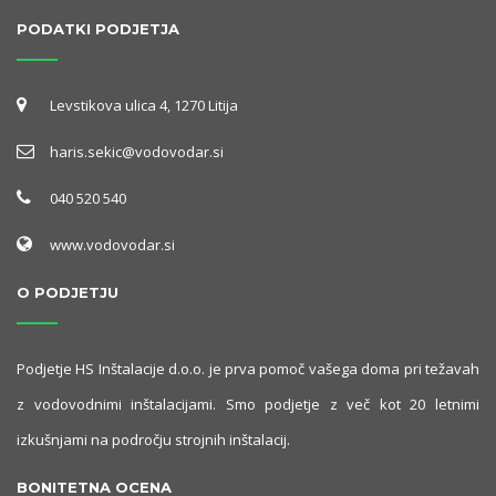
PODATKI PODJETJA
Levstikova ulica 4, 1270 Litija
haris.sekic@vodovodar.si
040 520 540
www.vodovodar.si
O PODJETJU
Podjetje HS Inštalacije d.o.o. je prva pomoč vašega doma pri težavah
z vodovodnimi inštalacijami. Smo podjetje z več kot 20 letnimi
izkušnjami na področju strojnih inštalacij.
BONITETNA OCENA